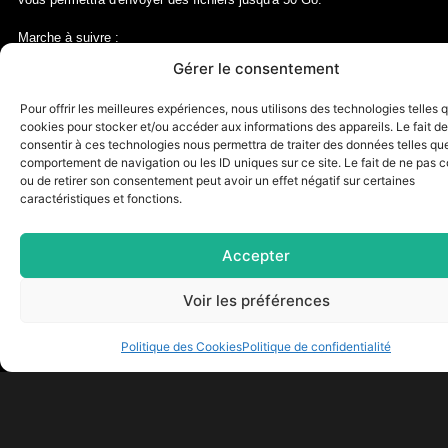
Marche à suivre :
1. Allez sur le site https://www.swisstransfer.com/fr-fr
Gérer le consentement
2. Sélectionnez Email et remplir les champs dédiés (bien mentionner
dans le message votre demande et votre nom)
Pour offrir les meilleures expériences, nous utilisons des technologies telles 
3. Uploadez vos fichiers dans la partie dédiée
cookies pour stocker et/ou accéder aux informations des appareils. Le fait de
4. Envoyez
consentir à ces technologies nous permettra de traiter des données telles que
comportement de navigation ou les ID uniques sur ce site. Le fait de ne pas c
Envoyer
ou de retirer son consentement peut avoir un effet négatif sur certaines
caractéristiques et fonctions.
Accepter
Liens utiles :
Contact :
Chemin de
Accueil
Spécialiste en
Voir les préférences
la Verseuse
impression,
Impression
3, 1219 Aïre,
sur
signalétique et
Politique des Cookies
Politique de confidentialité
Suisse
supports
lettrage
souples
tel:+41 22
publicitaire à
Impression
342 33 77
Genève
.
sur
Solutions sur
contact@lettras
supports