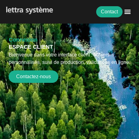
Contact
Connexion
ESPACE CLIENT
Bienvenue dans votre interface client : fichiers
personnalisés, suivi de production, validations en ligne.
Contactez-nous