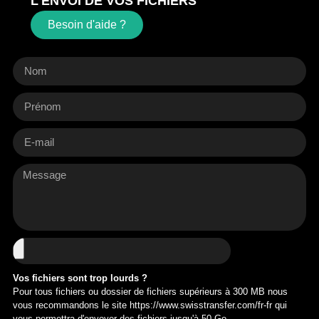
L
'
E
N
V
O
I
D
E
V
O
S
F
I
C
H
I
E
R
S
Besoin d'aide ?
Vos fichiers sont trop lourds ?
Pour tous fichiers ou dossier de fichiers supérieurs à 300 MB nous
vous recommandons le site https://www.swisstransfer.com/fr-fr qui
vous permettra d'envoyer des fichiers jusqu'à 50 Go.