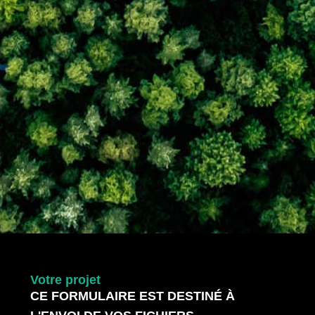
Votre projet
C
E
F
O
R
M
U
L
A
I
R
E
E
S
T
D
E
S
T
I
N
É
À